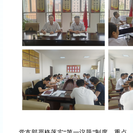
党支部严格落实
“第一议题”制度，重点