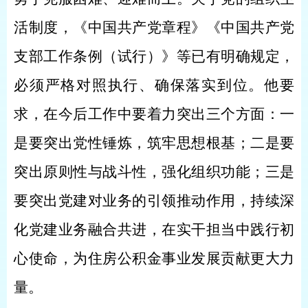
活
制度
，《中国共产党章程》《中国共产党
支部工作条例（试行）》等已有明确规定，
必须严格对照执行、确保落实到位。他要
求，在今后工作中要着力突出三个方面：一
是要突出党性锤炼，筑牢思想根基；二是要
突出原则性与战斗性，强化组织功能；三是
要突出党建对业务的引领推动作用，
持续深
化党建业务
融合共进
，在实干担当中践行初
心使命，为住房公积金事业发展贡献更大力
量
。