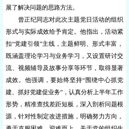
展了解决问题的思路方法。
曾正纪同志对此次主题党日活动的组织
形式与实际成效给予肯定。他指出，活动紧
扣
“党建引领”主线，主题鲜明、形式丰富，
既涵盖理论学习与业务学习，又设置研讨交
流、视频辅导及故事分享等环节，取得显著
成效。他强调，要始终坚持“围绕中心抓党
建、抓好党建促业务”，认真分析上半年工作
形势，精准查找差距短板，深入剖析问题根
源，针对性制定改进措施，明确努力方向，
勇于克服困难、迎难而上。关于党的组织生