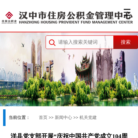
当前位置：
首页
>>
新闻中心
>>
机关党建
洋县党支部开展“庆祝中国共产党成立104周