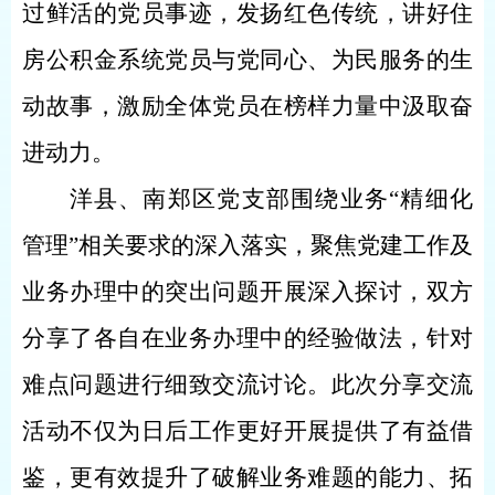
过鲜活的党员事迹，发扬红色传统，讲好住
房公积金系统党员与党同心、为民服务的生
动故事，激励全体党员在榜样力量中汲取奋
进动力。
洋县、南郑区党支部围绕业务
“
精细化
管理
”相关要求
的深入落实
，
聚焦
党建工作及
业务办理中的突出问题开展深入探讨，双方
分享了各自在业务办理中的经验做法，针对
难点问题进行细致交流
讨论
。此次分享交流
活动不仅为日后工作
更好
开展提供了有益借
鉴，更有效提升了破解业务难题的能力、拓