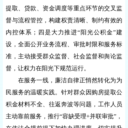
提取、贷款、资金调度等重点环节的交叉监
督与流程管控，构建权责清晰、制约有效的
内控体系；四是大力推进“阳光公积金”建
设，全面公开业务流程、审批时限和服务标
准，主动接受群众监督、社会监督和舆论监
督，让权力在阳光下规范运行。
在服务一线，廉洁自律正悄然转化为为
民服务的温暖实践。针对群众因购房提取公
积金材料不全、往返奔波等问题，工作人员
主动靠前服务，推行
“容缺受理+并联审批”，