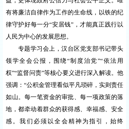
益，更体现政府公信力与社会公平正义。唯
有将廉洁自律作为工作的生命线，以铁的纪
律守护好每一分“安居钱”，才能真正践行以
人民为中心的发展思想。
专题学习会上，汉台区党支部书记带头
领学全会公报，围绕
“制度治党”“依法用
权”“监督问责”等核心要义进行深入解读。他
强调：“公积金管理看似平凡琐碎，实则责任
如山。每一笔资金的审批、每一项政策的落
地，都牵动着群众的获得感、幸福感、安全
感。我们必须以全会精神为指引，始终