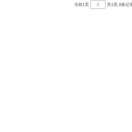
当前1页
共1页,4条记
1