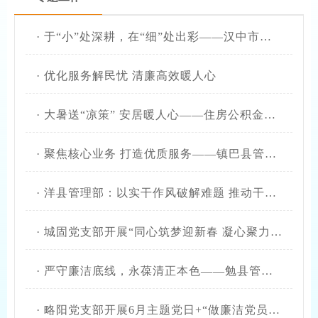
·
于“小”处深耕，在“细”处出彩——汉中市住房公积金管理中心略阳县管理部持续深化干部作风能力提升年工作
·
优化服务解民忧 清廉高效暖人心
·
大暑送“凉策” 安居暖人心——住房公积金镇巴县管理部贴心服务外卖小哥
·
聚焦核心业务 打造优质服务——镇巴县管理部深化干部作风能力提升年活动
·
洋县管理部：以实干作风破解难题 推动干部能力提升见行见效
·
城固党支部开展“同心筑梦迎新春 凝心聚力谱新篇”主题党日活动
·
严守廉洁底线，永葆清正本色——勉县管理部开展节前廉政警示教育
·
略阳党支部开展6月主题党日+“做廉洁党员·建清廉机关”活动